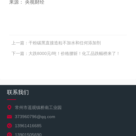
来源： 央视财经
上一篇：
干粉碳黑直接造粒不加水和任何添加剂
下一篇：
大跌8000元/吨！价格腰斩！化工品跌幅榜来了！
联系我们
常州市遥观镇桥南工业园
373960796@qq.com
13961416685
13901505690