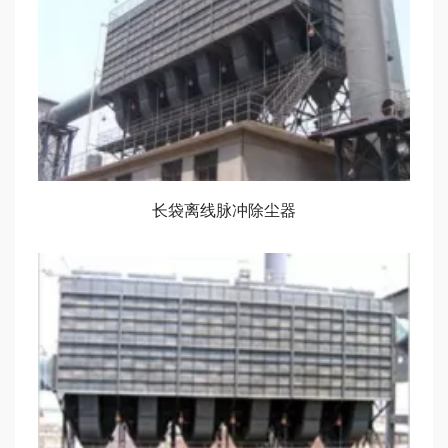
长袋离线脉冲除尘器