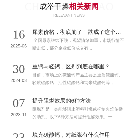
CHENJU GANZAO
成举干燥
相关新闻
RELEVANT NEWS
16
尿素价格，彻底崩了！跌成了这个样子，6月14日最新价格行情
全国尿素继续下跌，观望情绪加重，市场行情不
2025-06
断走低，部分企业低价成交有...
30
重钙与轻钙，区别到底在哪里？
目前，市场上的碳酸钙产品主要是重质碳酸钙、
2024-03
轻质碳酸钙、活性碳酸钙和纳米碳酸钙等，...
07
提升阻燃效果的6种方法
阻燃剂是一类能够阻止塑料引燃或抑制火焰传播
2023-11
的助剂。以下6种方法可提升阻燃效果。一...
23
填充碳酸钙，对纸张有什么作用