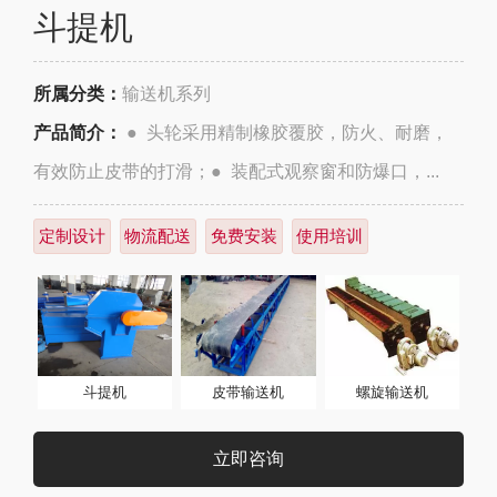
斗提机
所属分类：
输送机系列
产品简介：
● 头轮采用精制橡胶覆胶，防火、耐磨，
有效防止皮带的打滑；● 装配式观察窗和防爆口，...
定制设计
物流配送
免费安装
使用培训
斗提机
皮带输送机
螺旋输送机
立即咨询