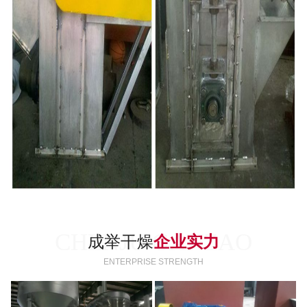
CHENJU GANZAO
成举干燥
企业实力
ENTERPRISE STRENGTH