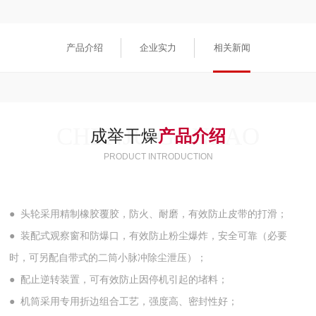
产品介绍
企业实力
相关新闻
CHENJU GANZAO
成举干燥
产品介绍
PRODUCT INTRODUCTION
●
头轮采用精制橡胶覆胶，防火、耐磨，有效防止皮带的打滑；
●
装配式观察窗和防爆口，有效防止粉尘爆炸，安全可靠（必要
时，可另配自带式的二筒小脉冲除尘泄压）；
●
配止逆转装置，可有效防止因停机引起的堵料；
●
机筒采用专用折边组合工艺，强度高、密封性好；