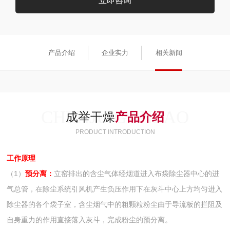
立即咨询
产品介绍
企业实力
相关新闻
CHENJU GANZAO
成举干燥
产品介绍
PRODUCT INTRODUCTION
工作原理
（1）
预分离：
立窑排出的含尘气体经烟道进入布袋除尘器中心的进
气总管，在除尘系统引风机产生负压作用下在灰斗中心上方均匀进入
除尘器的各个袋子室，含尘烟气中的粗颗粒粉尘由于导流板的拦阻及
自身重力的作用直接落入灰斗，完成粉尘的预分离。