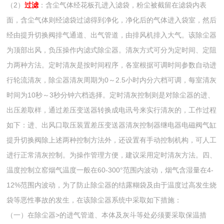
（2）
过滤
：含尘气体经花板孔进入滤袋，粉尘被截留在滤袋内表
面，含尘气体则经滤袋过滤得到净化，净化后的气体进入袋室，然后
经由提升切换阀排气通道、出气管道，由排风机排入大气。该除尘器
为顶部出风，负压操作内滤式除尘器。清灰方式可分为定时间、定阻
力两种方法。定时清灰是按时间程序，各室根据可调时间参数自动进
行轮流清灰，除尘器清灰周期为0～2.5小时内分六档可调，每室清灰
时间为10秒～3秒分钟六档选择。定时清灰控制则是对除尘器的进、
出压差取样，通过差压变送器转换成电讯号来实行清灰的，工作过程
如下：进、出风口取压装置差压变送器清灰控制器继电器电磁阀气缸
提升切换阀除上述两种控制方法外，还设置有手动控制机构，可人工
进行正常清灰控制。为操作管理方便，建议采用定时清灰方法。四、
温度控制立窑烟气温度一般在60-300°范围内波动，烟气含湿量在4-
12%范围内波动，为了防止除尘器的结露糊袋及由于温度过高发生烧
袋等恶性事故的发生，在该除尘器系统中采取如下措施：
（一）在除尘器>的进气管道、本体及灰斗等处必须要采取保温措