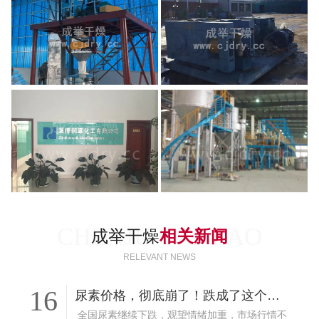
CHENJU GANZAO
成举干燥
相关新闻
RELEVANT NEWS
16
尿素价格，彻底崩了！跌成了这个样子，6月14日最新价格行情
全国尿素继续下跌，观望情绪加重，市场行情不