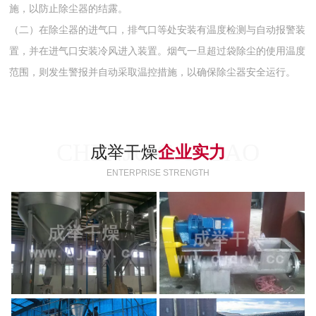
施，以防止除尘器的结露。
（二）在除尘器的进气口，排气口等处安装有温度检测与自动报警装
置，并在进气口安装冷风进入装置。烟气一旦超过袋除尘的使用温度
范围，则发生警报并自动采取温控措施，以确保除尘器安全运行。
CHENJU GANZAO
成举干燥
企业实力
ENTERPRISE STRENGTH