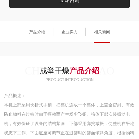
立即咨询
产品介绍
企业实力
相关新闻
CHENJU GANZAO
成举干燥
产品介绍
PRODUCT INTRODUCTION
产品概述：
本机上部采用快折式手柄，把整机连成一个整体，上盖全密封、有效
防止物料在过筛时由于振动而产生粉尘飞扬。筛体下部安装振动电
机，有效保证了设备的结构紧凑，下部采用弹簧减振，使整机在平稳
状态下工作。下面底座可调节正在过筛时的筛面倾斜角度，根据物料