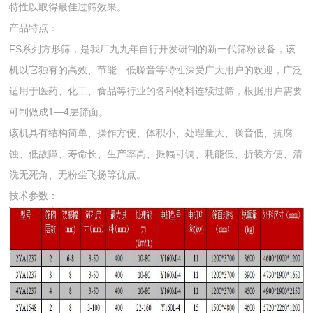
特性以取得最佳过筛效果。
产品特点：
FS系列方形筛，是我厂九九年自行开发研制的新一代筛粉设备，该
机以它独有的高效、节能、低噪音等特性深受广大用户的欢迎，广泛
适用于医药、化工、食品等行业的各种物料连续过筛，根据用户需要
可制做成1—4层筛面。
该机具有结构简单、操作方便、体积小、处理量大、噪音低、抗腐
蚀、低故障、寿命长、生产率高、振幅可调、耗能低、折装方便、清
洗无死角、无粉尘飞扬等优点。
技术参数：