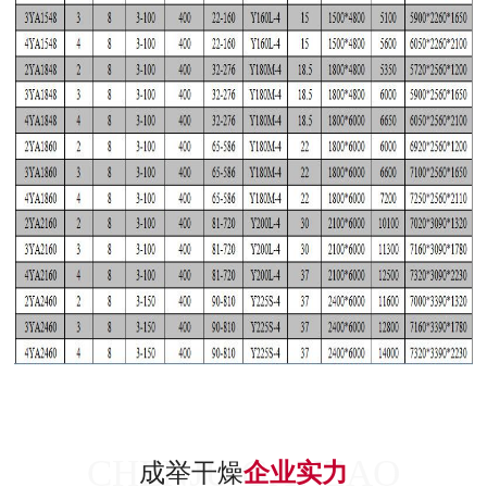
CHENJU GANZAO
成举干燥
企业实力