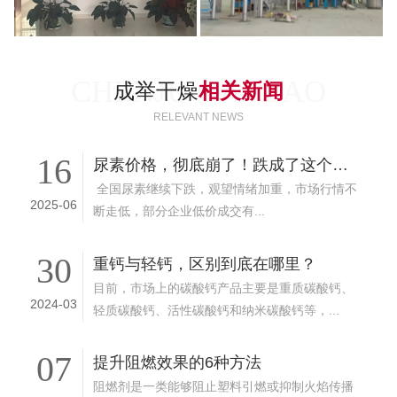
CHENJU GANZAO
成举干燥
相关新闻
RELEVANT NEWS
16
尿素价格，彻底崩了！跌成了这个样子，6月14日最新价格行情
全国尿素继续下跌，观望情绪加重，市场行情不
2025-06
断走低，部分企业低价成交有...
30
重钙与轻钙，区别到底在哪里？
目前，市场上的碳酸钙产品主要是重质碳酸钙、
2024-03
轻质碳酸钙、活性碳酸钙和纳米碳酸钙等，...
07
提升阻燃效果的6种方法
阻燃剂是一类能够阻止塑料引燃或抑制火焰传播